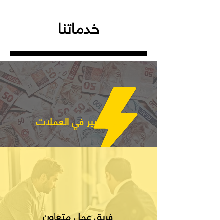
المركزي السعودي، بترخيص رقم 073/ص
خدماتنا
تنوع كبير في العملات
فريق عمل متعاون